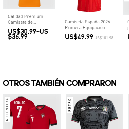
Calidad Premium
Camiseta España 2026
Camiseta de
Primera Equipación
McLaren F1 Racing
US$30.99
~
US
Copa del Mundo -
Team Set Up T-Shirt
$36.99
US$49.99
US$101.98
Versión
Orange Hombre
Hincha【Edición
Naranja
Campeón】
OTROS TAMBIÉN COMPRARON
AUTÉNTICA
RETRO