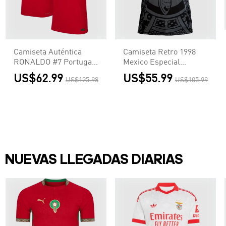
Camiseta Auténtica
Camiseta Retro 1998
RONALDO #7 Portugal
Mexico Especial
Euro Primera
Hombre - Versión
US$62.99
US$55.99
US$125.98
US$105.99
Equipación Local
Hincha
Hombre - Versión
Jugador
NUEVAS LLEGADAS DIARIAS