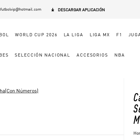
sfutbolvip@hotmail.com

DESCARGAR APLICACIÓN
BOL
WORLD CUP 2026
LA LIGA
LIGA MX
F1
JUG
BES
SELECCIÓN NACIONAL
ACCESORIOS
NBA
cha(Con Números)
C
S
M
Hom