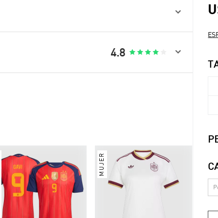
U

ESP

4.8





T
P
MUJER
C