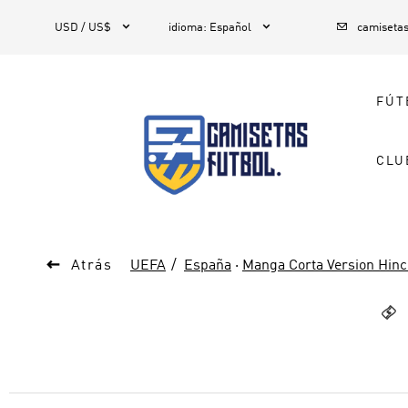



1
USD / US$
idioma
:
Español
camiseta
FÚT
CLU

Atrás
UEFA
España
·
Manga Corta Version Hin
