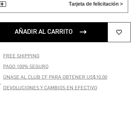

Tarjeta de felicitación >


AÑADIR AL CARRITO

FREE SHIPPING

PAGO 100% SEGURO
ÚNASE AL CLUB CF PARA OBTENER US$10.00

DEVOLUCIONES Y CAMBIOS EN EFECTIVO