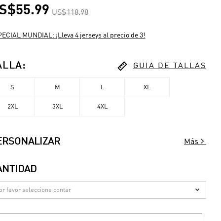
S$55.99
US$118.98
ECIAL MUNDIAL: ¡Lleva 4 jerseys al precio de 3!

ALLA
:
GUIA DE TALLAS
S
M
L
XL
2XL
3XL
4XL

ERSONALIZAR
Más
ANTIDAD
