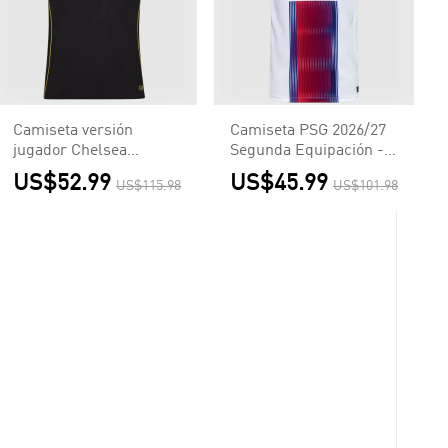
Camiseta versión
Camiseta PSG 2026/27
jugador Chelsea
Segunda Equipación -
2026/27 Segunda
Versión Hincha
US$52.99
US$45.99
US$115.98
US$101.98
Equipación - Versión
Jugador