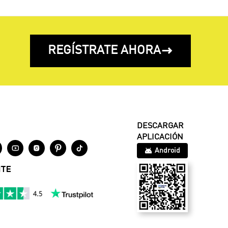
REGÍSTRATE AHORA

DESCARGAR
APLICACIÓN




Android
NTE