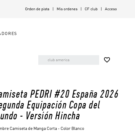
Orden de pista
Mis ordenes
CF club
Acceso
ADORES

amiseta PEDRI #20 España 2026
egunda Equipación Copa del
undo - Versión Hincha
bre Camiseta de Manga Corta - Color Blanco