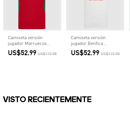
Camiseta versión
Camiseta versión
jugador Marruecos
jugador Benfica
2026 Primera
2026/27 Segunda
US$52.99
US$52.99
US$115.98
US$115.98
Equipación Copa del
Equipación - Versión
Mundo - Versión
Jugador
Jugador
VISTO RECIENTEMENTE