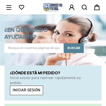





1
¿EN QUÉ PUEDO
AYUDARTE?
BUSCAR
¿DÓNDE ESTÁ MI PEDIDO?
Inicie sesión para rastrear rápidamente su
pedido
INICIAR SESIÓN