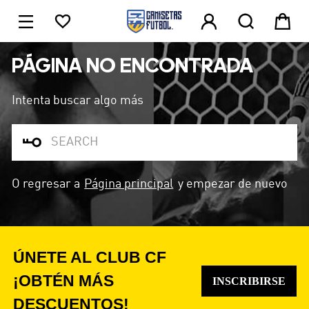





1
PÁGINA NO ENCONTRADA
Intenta buscar algo más

O regresar a
Página principal
y empezar de nuevo
ÚNETE AL CLUB CF
¡OBTÉN MÁS
INSCRIBIRSE
DESCUENTOS!